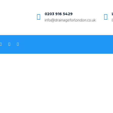
0203 916 5429
info@drainageforlondon.co.uk
ernal Blockages