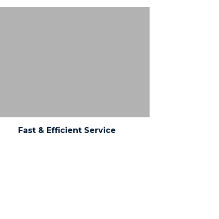
Aenean vulputate eleifend tellus. Aenean
leo ligula, porttitor eu, consequat vitae,
eleifend ac, enim. Aliquam lorem ante,
dapibus in, viverra quis, feugiat a, tellus
Fast & Efficient Service