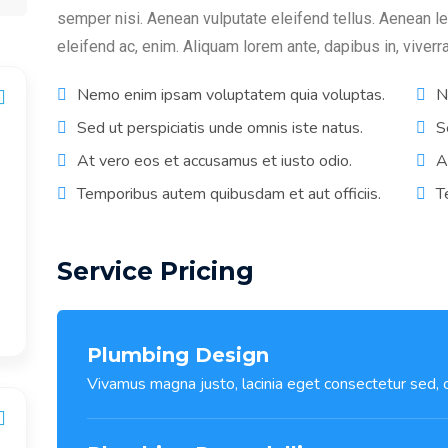
semper nisi. Aenean vulputate eleifend tellus. Aenean leo 
eleifend ac, enim. Aliquam lorem ante, dapibus in, viverra 
Nemo enim ipsam voluptatem quia voluptas.
N
Sed ut perspiciatis unde omnis iste natus.
S
At vero eos et accusamus et iusto odio.
A
Temporibus autem quibusdam et aut officiis.
T
Service Pricing
Plumbing Design
Vivamus magna justo, lacinia eget consectetur sed, co