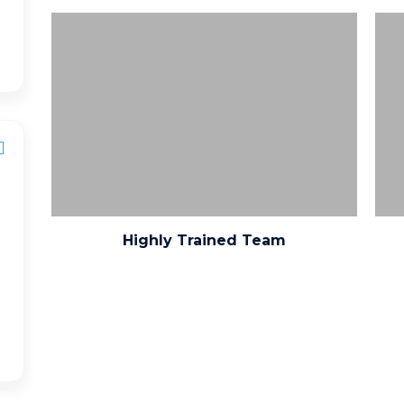
Aenean vulputate eleifend tellus. Aenean
leo ligula, porttitor eu, consequat vitae,
eleifend ac, enim. Aliquam lorem ante,
dapibus in, viverra quis, feugiat a, tellus
Highly Trained Team