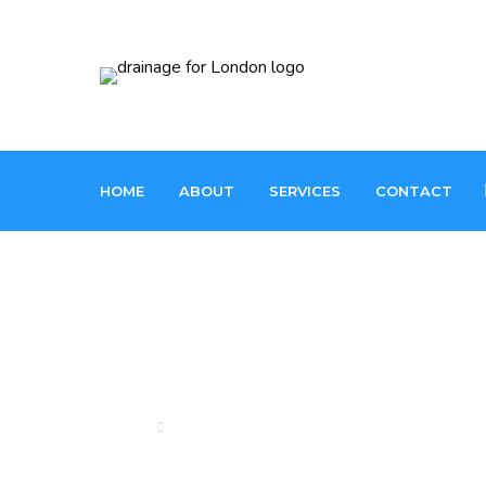
HOME
ABOUT
SERVICES
CONTACT
Internal & Ext
Home
Internal & External Blockages